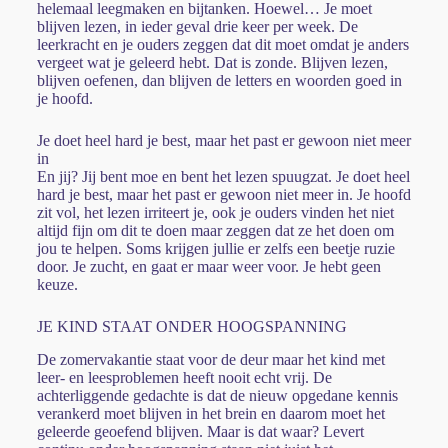
helemaal leegmaken en bijtanken. Hoewel… Je moet
blijven lezen, in ieder geval drie keer per week. De
leerkracht en je ouders zeggen dat dit moet omdat je anders
vergeet wat je geleerd hebt. Dat is zonde. Blijven lezen,
blijven oefenen, dan blijven de letters en woorden goed in
je hoofd.
Je doet heel hard je best, maar het past er gewoon niet meer
in
En jij? Jij bent moe en bent het lezen spuugzat. Je doet heel
hard je best, maar het past er gewoon niet meer in. Je hoofd
zit vol, het lezen irriteert je, ook je ouders vinden het niet
altijd fijn om dit te doen maar zeggen dat ze het doen om
jou te helpen. Soms krijgen jullie er zelfs een beetje ruzie
door. Je zucht, en gaat er maar weer voor. Je hebt geen
keuze.
JE KIND STAAT ONDER HOOGSPANNING
De zomervakantie staat voor de deur maar het kind met
leer- en leesproblemen heeft nooit echt vrij. De
achterliggende gedachte is dat de nieuw opgedane kennis
verankerd moet blijven in het brein en daarom moet het
geleerde geoefend blijven. Maar is dat waar? Levert