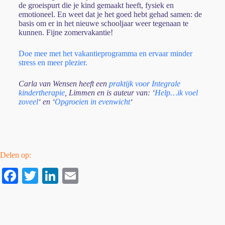
de groeispurt die je kind gemaakt heeft, fysiek en
emotioneel. En weet dat je het goed hebt gehad samen: de
basis om er in het nieuwe schooljaar weer tegenaan te
kunnen. Fijne zomervakantie!
Doe mee met het vakantieprogramma en ervaar minder
stress en meer plezier.
Carla van Wensen heeft een
praktijk voor Integrale
kindertherapie
, Limmen en is a
uteur van: ‘
Help…ik voel
zoveel
‘ en ‘
Opgroeien in evenwicht
‘
Delen op:
Fa
T
Li
E
ce
wi
nk
m
bo
tte
ed
ail
ok
r
In