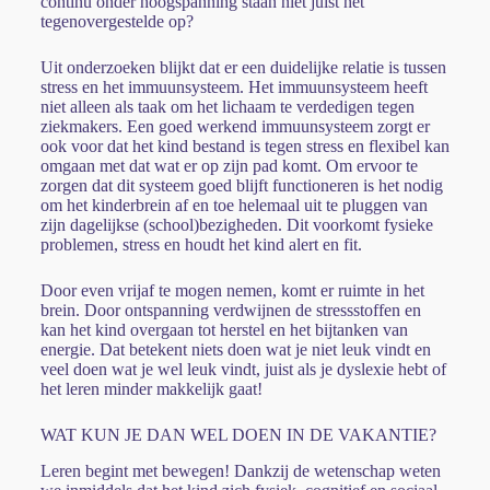
continu onder hoogspanning staan niet juist het
tegenovergestelde op?
Uit onderzoeken blijkt dat er een duidelijke relatie is tussen
stress en het immuunsysteem. Het immuunsysteem heeft
niet alleen als taak om het lichaam te verdedigen tegen
ziekmakers. Een goed werkend immuunsysteem zorgt er
ook voor dat het kind bestand is tegen stress en flexibel kan
omgaan met dat wat er op zijn pad komt. Om ervoor te
zorgen dat dit systeem goed blijft functioneren is het nodig
om het kinderbrein af en toe helemaal uit te pluggen van
zijn dagelijkse (school)bezigheden. Dit voorkomt fysieke
problemen, stress en houdt het kind alert en fit.
Door even vrijaf te mogen nemen, komt er ruimte in het
brein. Door ontspanning verdwijnen de stressstoffen en
kan het kind overgaan tot herstel en het bijtanken van
energie. Dat betekent niets doen wat je niet leuk vindt en
veel doen wat je wel leuk vindt, juist als je dyslexie hebt of
het leren minder makkelijk gaat!
WAT KUN JE DAN WEL DOEN IN DE VAKANTIE?
Leren begint met bewegen! Dankzij de wetenschap weten