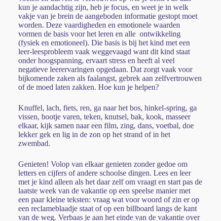
kun je aandachtig zijn, heb je focus, en weet je in welk
vakje van je brein de aangeboden informatie gestopt moet
worden. Deze vaardigheden en emotionele waarden
vormen de basis voor het leren en alle ontwikkeling
(fysiek en emotioneel). Die basis is bij het kind met een
leer-leesprobleem vaak weggevaagd want dit kind staat
onder hoogspanning, ervaart stress en heeft al veel
negatieve leerervaringen opgedaan. Dat zorgt vaak voor
bijkomende zaken als faalangst, gebrek aan zelfvertrouwen
of de moed laten zakken. Hoe kun je helpen?
Knuffel, lach, fiets, ren, ga naar het bos, hinkel-spring, ga
vissen, bootje varen, teken, knutsel, bak, kook, masseer
elkaar, kijk samen naar een film, zing, dans, voetbal, doe
lekker gek en lig in de zon op het strand of in het
zwembad.
Genieten! Volop van elkaar genieten zonder gedoe om
letters en cijfers of andere schoolse dingen. Lees en leer
met je kind alleen als het daar zelf om vraagt en start pas de
laatste week van de vakantie op een speelse manier met
een paar kleine teksten: vraag wat voor woord of zin er op
een reclameblaadje staat of op een billboard langs de kant
van de weg. Verbaas je aan het einde van de vakantie over