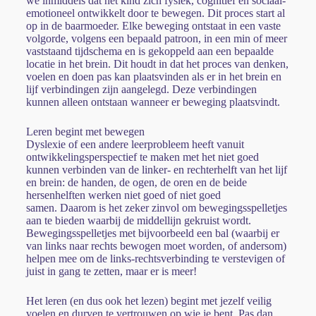
we inmiddels dat het kind zich fysiek, cognitief en sociaal-
emotioneel ontwikkelt door te bewegen. Dit proces start al
op in de baarmoeder. Elke beweging ontstaat in een vaste
volgorde, volgens een bepaald patroon, in een min of meer
vaststaand tijdschema en is gekoppeld aan een bepaalde
locatie in het brein. Dit houdt in dat het proces van denken,
voelen en doen pas kan plaatsvinden als er in het brein en
lijf verbindingen zijn aangelegd. Deze verbindingen
kunnen alleen ontstaan wanneer er beweging plaatsvindt.
Leren begint met bewegen
Dyslexie of een andere leerprobleem heeft vanuit
ontwikkelingsperspectief te maken met het niet goed
kunnen verbinden van de linker- en rechterhelft van het lijf
en brein: de handen, de ogen, de oren en de beide
hersenhelften werken niet goed of niet goed
samen. Daarom is het zeker zinvol om bewegingsspelletjes
aan te bieden waarbij de middellijn gekruist wordt.
Bewegingsspelletjes met bijvoorbeeld een bal (waarbij er
van links naar rechts bewogen moet worden, of andersom)
helpen mee om de links-rechtsverbinding te verstevigen of
juist in gang te zetten, maar er is meer!
Het leren (en dus ook het lezen) begint met jezelf veilig
voelen en durven te vertrouwen op wie je bent. Pas dan