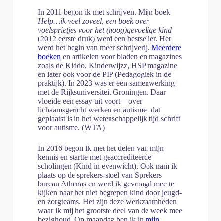
In 2011 begon ik met schrijven. Mijn boek
Help…ik voel zoveel, een boek over
voelsprietjes voor het (hoog)gevoelige kind
(2012 eerste druk) werd een bestseller. Het
werd het begin van meer schrijverij.
Meerdere
boeken
en artikelen voor bladen en magazines
zoals de Kiddo, Kinderwijzz, HSP magazine
en later ook voor de PIP (Pedagogiek in de
praktijk). In 2023 was er een samenwerking
met de Rijksuniversiteit Groningen. Daar
vloeide een essay uit voort – over
lichaamsgericht werken en autisme- dat
geplaatst is in het wetenschappelijk tijd schrift
voor autisme. (WTA)
In 2016 begon ik met het delen van mijn
kennis en startte met geaccrediteerde
scholingen (Kind in evenwicht). Ook nam ik
plaats op de sprekers-stoel van Sprekers
bureau Athenas en werd ik gevraagd mee te
kijken naar het niet begrepen kind door jeugd-
en zorgteams. Het zijn deze werkzaamheden
waar ik mij het grootste deel van de week mee
bezighoud. Op maandag ben ik in
mijn