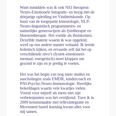
Want inmiddels was ik ook NEI therapeut-
Neuro-Emotionele Integratie- en bezig met de
driejarige opleiding tot Vitaliteitskunde. Op
basis van de toegepaste kinesiologie, NLP-
Neuro-linguistisch programmeren- en
natuurlijke geneeswijzen als fytotherapie en
bloesemtherapie. Het voelde als thuiskomen.
Dezelfde materie waarin ik was opgeleid,
werd op een andere manier vertaald. Ik leerde
holistisch kijken, en ervaarde zelf dat het op
verschillende nivo’s (fysiek-emotioneel-
mentaal- energetisch) moet kloppen om
gezond te zijn en je prettig te voelen.
Het was het begin van nog meer studies en
nascholingen zoals EMDR, kindercoach en
PNI-Psycho-Neuro-Immunologie. Heerlijke
beleefdagen waarin vele kwartjes vielen.
Vooral voor mijzelf als mens met zijn
verbeterpunten was het verrijkend. Toen ik in
2009 kennismaakte met reflexintegratie en
Movement based learning kwam alles voor
mij samen.