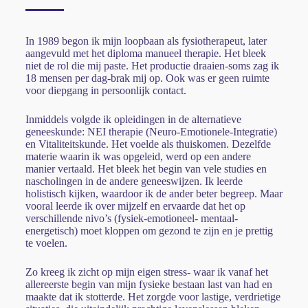
In 1989 begon ik mijn loopbaan als fysiotherapeut, later
aangevuld met het diploma manueel therapie. Het bleek
niet de rol die mij paste. Het productie draaien-soms zag ik
18 mensen per dag-brak mij op. Ook was er geen ruimte
voor diepgang in persoonlijk contact.
Inmiddels volgde ik opleidingen in de alternatieve
geneeskunde: NEI therapie (Neuro-Emotionele-Integratie)
en Vitaliteitskunde. Het voelde als thuiskomen. Dezelfde
materie waarin ik was opgeleid, werd op een andere
manier vertaald. Het bleek het begin van vele studies en
nascholingen in de andere geneeswijzen. Ik leerde
holistisch kijken, waardoor ik de ander beter begreep. Maar
vooral leerde ik over mijzelf en ervaarde dat het op
verschillende nivo’s (fysiek-emotioneel- mentaal-
energetisch) moet kloppen om gezond te zijn en je prettig
te voelen.
Zo kreeg ik zicht op mijn eigen stress- waar ik vanaf het
allereerste begin van mijn fysieke bestaan last van had en
maakte dat ik stotterde. Het zorgde voor lastige, verdrietige