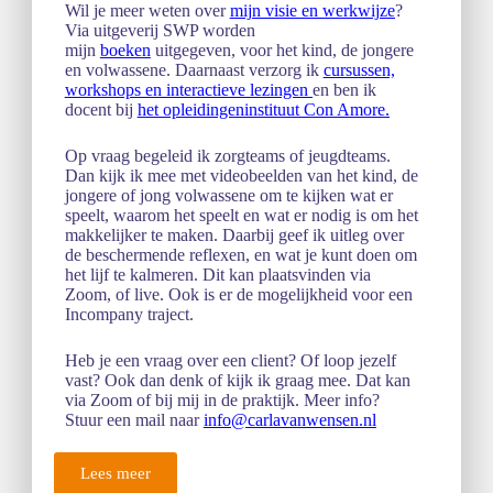
Wil je meer weten over
mijn visie en werkwijze
?
Via uitgeverij SWP worden
mijn
boeken
uitgegeven, voor het kind, de jongere
en volwassene. Daarnaast verzorg ik
cursussen,
workshops en interactieve lezingen
en ben ik
docent bij
het opleidingeninstituut Con Amore
.
Op vraag begeleid ik zorgteams of jeugdteams.
Dan kijk ik mee met videobeelden van het kind, de
jongere of jong volwassene om te kijken wat er
speelt, waarom het speelt en wat er nodig is om het
makkelijker te maken. Daarbij geef ik uitleg over
de beschermende reflexen, en wat je kunt doen om
het lijf te kalmeren. Dit kan plaatsvinden via
Zoom, of live. Ook is er de mogelijkheid voor een
Incompany traject.
Heb je een vraag over een client? Of loop jezelf
vast? Ook dan denk of kijk ik graag mee. Dat kan
via Zoom of bij mij in de praktijk. Meer info?
Stuur een mail naar
info@carlavanwensen.nl
Lees meer