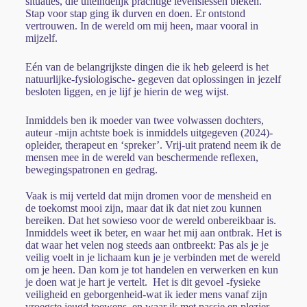
situaties, die uiteindelijk prachtige levenslessen bleken.
Stap voor stap ging ik durven en doen. Er ontstond
vertrouwen. In de wereld om mij heen, maar vooral in
mijzelf.
Eén van de belangrijkste dingen die ik heb geleerd is het
natuurlijke-fysiologische- gegeven dat oplossingen in jezelf
besloten liggen, en je lijf je hierin de weg wijst.
Inmiddels ben ik moeder van twee volwassen dochters,
auteur -mijn achtste boek is inmiddels uitgegeven (2024)-
opleider, therapeut en ‘spreker’. Vrij-uit pratend neem ik de
mensen mee in de wereld van beschermende reflexen,
bewegingspatronen en gedrag.
Vaak is mij verteld dat mijn dromen voor de mensheid en
de toekomst mooi zijn, maar dat ik dat niet zou kunnen
bereiken. Dat het sowieso voor de wereld onbereikbaar is.
Inmiddels weet ik beter, en waar het mij aan ontbrak. Het is
dat waar het velen nog steeds aan ontbreekt: Pas als je je
veilig voelt in je lichaam kun je je verbinden met de wereld
om je heen. Dan kom je tot handelen en verwerken en kun
je doen wat je hart je vertelt. Het is dit gevoel -fysieke
veiligheid en geborgenheid-wat ik ieder mens vanaf zijn
vroegste jeugd toewens, en waar ik met passie en plezier