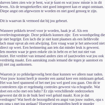
durven laten zien wie je bent, wat je kunt en wat jouw missie is in dit
leven. Als de terugtrekreflex niet goed integreert kan er angst ontstaan.
Diepe angst om afgewezen te worden en niet goed genoeg te zijn.
Dit is waarvan ik vermoed dat bij jou gebeurt.
Wanneer prikkels teveel voor je worden, haak je af. Als een
overlevingsstrategie. Deze prikkels kunnen zijn: Een woordspeling die
je niet begrijpt. Een lach die je niet kunt plaatsen als een liefdevolle
lach maar opvat als een afwijzing. Een vraag waar je het antwoord niet
direct op weet. Een herinnering aan iets dat minder leuk is geweest.
Iets moeten waar je geen enkele zin in hebt en er het nut niet van
inziet. Het verdriet van iemand anders zien of (aan)voelen wat jou ook
verdrietig maakt. Een aanraking zoals iemand die tegen je aanstoot en
jij niet zag aankomen.
Waarom je zo prikkelgevoelig bent daar kunnen we alleen naar raden.
Voor jouw komst heeft je moeder een aantal keer een miskraam gehad.
Het was heel spannend of het met jou wel goed zou gaan. Om dit te
controleren zijn er regelmatig controles geweest via echografie. Wat
doet een echo met een baby? Er zijn verschillende onderzoeken
geweest dat dit in de buik heel veel geluid maakt. Kon je dat
verdragen? Wat heeft de bezorgdheid en angst van jouw ouders, opa s
en oma s met jou gedaan? Hoeveel stressstoffen heeft je moeder