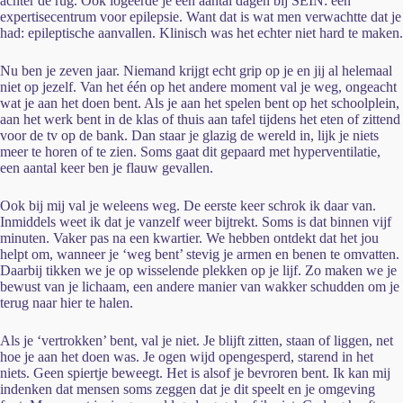
achter de rug. Ook logeerde je een aantal dagen bij SEIN: een
expertisecentrum voor epilepsie. Want dat is wat men verwachtte dat je
had: epileptische aanvallen. Klinisch was het echter niet hard te maken.
Nu ben je zeven jaar. Niemand krijgt echt grip op je en jij al helemaal
niet op jezelf. Van het één op het andere moment val je weg, ongeacht
wat je aan het doen bent. Als je aan het spelen bent op het schoolplein,
aan het werk bent in de klas of thuis aan tafel tijdens het eten of zittend
voor de tv op de bank. Dan staar je glazig de wereld in, lijk je niets
meer te horen of te zien. Soms gaat dit gepaard met hyperventilatie,
een aantal keer ben je flauw gevallen.
Ook bij mij val je weleens weg. De eerste keer schrok ik daar van.
Inmiddels weet ik dat je vanzelf weer bijtrekt. Soms is dat binnen vijf
minuten. Vaker pas na een kwartier. We hebben ontdekt dat het jou
helpt om, wanneer je ‘weg bent’ stevig je armen en benen te omvatten.
Daarbij tikken we je op wisselende plekken op je lijf. Zo maken we je
bewust van je lichaam, een andere manier van wakker schudden om je
terug naar hier te halen.
Als je ‘vertrokken’ bent, val je niet. Je blijft zitten, staan of liggen, net
hoe je aan het doen was. Je ogen wijd opengesperd, starend in het
niets. Geen spiertje beweegt. Het is alsof je bevroren bent. Ik kan mij
indenken dat mensen soms zeggen dat je dit speelt en je omgeving