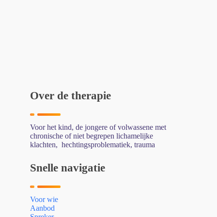
ce
wi
nk
m
bo
tte
ed
ail
ok
r
In
Over de therapie
Voor het kind, de jongere of volwassene met
chronische of niet begrepen lichamelijke
klachten, hechtingsproblematiek, trauma
Snelle navigatie
Voor wie
Aanbod
Spreker