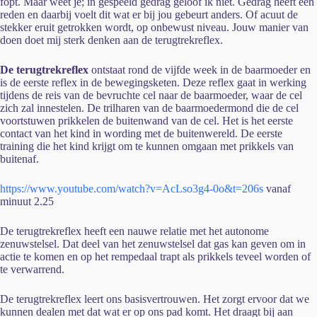
fopt. Maar weet je; in gespeeld gedrag geloof ik niet. Gedrag heeft een
reden en daarbij voelt dit wat er bij jou gebeurt anders. Of acuut de
stekker eruit getrokken wordt, op onbewust niveau.
Jouw manier van
doen doet mij sterk denken aan de terugtrekreflex.
De terugtrekreflex
ontstaat rond de vijfde week in de baarmoeder en
is de eerste reflex in de bewegingsketen. Deze reflex gaat in werking
tijdens de reis van de bevruchte cel naar de baarmoeder, waar de cel
zich zal innestelen. De trilharen van de baarmoedermond die de cel
voortstuwen prikkelen de buitenwand van de cel. Het is het eerste
contact van het kind in wording met de buitenwereld. De eerste
training die het kind krijgt om te kunnen omgaan met prikkels van
buitenaf.
https://www.youtube.com/watch?v=AcLso3g4-0o&t=206s
vanaf
minuut 2.25
De terugtrekreflex heeft een nauwe relatie met het autonome
zenuwstelsel. Dat deel van het zenuwstelsel dat gas kan geven om in
actie te komen en op het rempedaal trapt als prikkels teveel worden of
te verwarrend.
De terugtrekreflex leert ons basisvertrouwen. Het zorgt ervoor dat we
kunnen dealen met dat wat er op ons pad komt. Het draagt bij aan