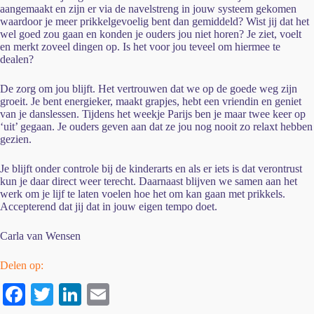
aangemaakt en zijn er via de navelstreng in jouw systeem gekomen
waardoor je meer prikkelgevoelig bent dan gemiddeld? Wist jij dat het
wel goed zou gaan en konden je ouders jou niet horen? Je ziet, voelt
en merkt zoveel dingen op. Is het voor jou teveel om hiermee te
dealen?
De zorg om jou blijft. Het vertrouwen dat we op de goede weg zijn
groeit. Je bent energieker, maakt grapjes, hebt een vriendin en geniet
van je danslessen. Tijdens het weekje Parijs ben je maar twee keer op
‘uit’ gegaan. Je ouders geven aan dat ze jou nog nooit zo relaxt hebben
gezien.
Je blijft onder controle bij de kinderarts en als er iets is dat verontrust
kun je daar direct weer terecht. Daarnaast blijven we samen aan het
werk om je lijf te laten voelen hoe het om kan gaan met prikkels.
Accepterend dat jij dat in jouw eigen tempo doet.
Carla van Wensen
Delen op:
Fa
T
Li
E