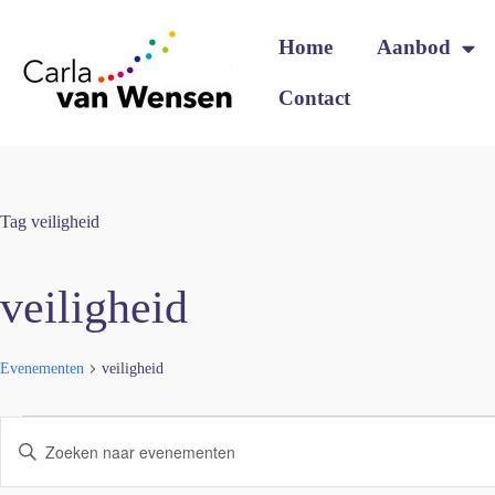
Home
Aanbod
Contact
Tag
veiligheid
veiligheid
Evenementen
veiligheid
E
V
v
u
e
l
n