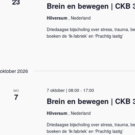
23
Brein en bewegen | CKB 3
a
e
n
v
t
i
Hilversum
, Nederland
e
g
n
a
Driedaagse bijscholing over stress, trauma, 
m
t
e
boeken de ‘Ik-fabriek’ en ‘Prachtig lastig’
i
t
e
k
e
y
w
o
r
oktober 2026
d
.
7 oktober | 08:00
-
17:00
WO
7
Brein en bewegen | CKB 3
Hilversum
, Nederland
Driedaagse bijscholing over stress, trauma, 
boeken de ‘Ik-fabriek’ en ‘Prachtig lastig’