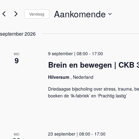
e
e
e
m
Aankomende
n
Vandaag
e
k
n
e
S
t
y
e
e
w
september 2026
l
n
o
e
Z
r
c
o
d
t
i
9 september | 08:00
-
17:00
e
WO
e
9
n
k
e
Brein en bewegen | CKB 3
.
e
r
Z
e
n
o
e
e
Hilversum
, Nederland
e
n
n
k
d
w
Driedaagse bijscholing over stress, trauma, 
v
a
e
o
boeken de ‘Ik-fabriek’ en ‘Prachtig lastig’
t
e
o
u
r
r
m
g
E
.
e
v
v
e
e
n
n
e
23 september | 08:00
-
17:00
WO
n
m