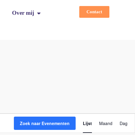
Contact
Over mij
E
v
Zoek naar Evenementen
Lijst
Maand
Dag
e
n