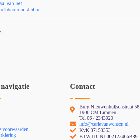
aal-van-het-
erlichaam-post-hbo/
m
 navigatie
Contact
Burg.Nieuwenhuijsenstraat 58
1906 CM Limmen
Tel 06 42343920
info@carlavanwensen.nl
 voorwaarden
KvK 37153353
rklaring
BTW ID: NL002122466B89