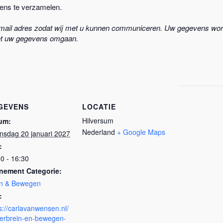
vens te verzamelen.
email adres zodat wij met u kunnen communiceren. Uw gegevens word
et uw gegevens omgaan.
GEVENS
LOCATIE
Hilversum
um:
Nederland
+ Google Maps
nsdag 20 januari 2027
:
0 - 16:30
nement Categorie:
in & Bewegen
:
s://carlavanwensen.nl/
derbrein-en-bewegen-