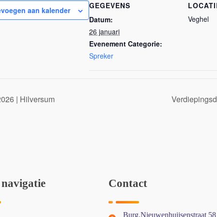
GEGEVENS
LOCATI
voegen aan kalender
Veghel
Datum:
26 januari
Evenement Categorie:
Spreker
026 | Hilversum
Verdiepingsd
 navigatie
Contact
Burg.Nieuwenhuijsenstraat 58