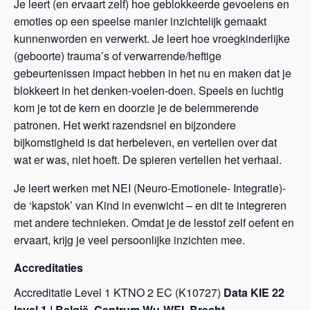
Je leert (en ervaart zelf) hoe geblokkeerde gevoelens en
emoties op een speelse manier inzichtelijk gemaakt
kunnenworden en verwerkt. Je leert hoe vroegkinderlijke
(geboorte) trauma’s of verwarrende/heftige
gebeurtenissen impact hebben in het nu en maken dat je
blokkeert in het denken-voelen-doen. Speels en luchtig
kom je tot de kern en doorzie je de belemmerende
patronen. Het werkt razendsnel en bijzondere
bijkomstigheid is dat herbeleven, en vertellen over dat
wat er was, niet hoeft. De spieren vertellen het verhaal.
Je leert werken met NEI (Neuro-Emotionele- Integratie)-
de ‘kapstok’ van Kind in evenwicht – en dit te integreren
met andere technieken. Omdat je de lesstof zelf oefent en
ervaart, krijg je veel persoonlijke inzichten mee.
Accreditaties
Accreditatie Level 1 KTNO 2 EC (K10727)
Data KIE 22
level 1 | België, Centrum Wu-WEI, Brecht