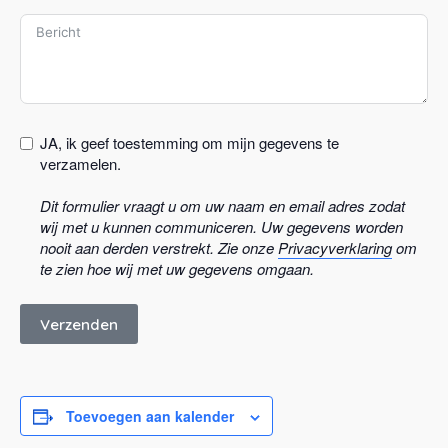
n
i
t
e
d
S
t
JA, ik geef toestemming om mijn gegevens te
a
verzamelen.
t
Dit formulier vraagt u om uw naam en email adres zodat
e
wij met u kunnen communiceren. Uw gegevens worden
s
nooit aan derden verstrekt. Zie onze
Privacyverklaring
om
+
te zien hoe wij met uw gegevens omgaan.
1
Verzenden
Toevoegen aan kalender