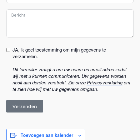
n
i
t
e
d
S
t
JA, ik geef toestemming om mijn gegevens te
a
verzamelen.
t
Dit formulier vraagt u om uw naam en email adres zodat
e
wij met u kunnen communiceren. Uw gegevens worden
s
nooit aan derden verstrekt. Zie onze
Privacyverklaring
om
+
te zien hoe wij met uw gegevens omgaan.
1
Verzenden
Toevoegen aan kalender