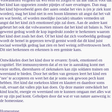
Volwassenen vergeten dit wel eens en zorgen er uit alle macht voor dat
het kind kan opgroeien zonder pijntjes of nare ervaringen. Dan mag
het kind bijvoorbeeld geen dier aaien omdat het vies is (en je ziek kunt
worden), mag het kind niet in een boom klimmen uit angst dat het valt
en wat breekt, of worden moeilijke (sociale) situaties vermeden uit
angst dat het kind zich emotioneel pijn zal doen. Aan de andere kant
gebeurt het ook dat volwassenen missen dat het kind uit balans is. Niet
gewenst gedrag wordt de kop ingedrukt zonder te herkennen waarom
het kind doet zoals het doet. Of het kind dat zich voorbeeldig gedraagt
wordt de hemel in geprezen terwijl gemist wordt dat dit kind juist
sociaal wenselijk gedrag laat zien en heel weinig zelfvertrouwen heeft.
Dit niet herkennen en erkennen is een gemiste kans.
Ontwikkelen doet het kind door te ervaren: fysiek, emotioneel en
cognitief. Het immuunsysteem dat af en toe in aanraking komt met
vieze stoffen, dierenharen of ziekmakers kan zijn soldaten trainen om
weerstand te bieden. Door het stellen van grenzen leert het kind een
‘nee’ te accepteren en weet het dat je soms ook gewoon pech kunt
hebben. Het kind dat roekeloos klimt en klautert en daardoor soms
valt, ervaart dat vallen pijn kan doen. Op deze manier ontwikkelt het
kind kracht, energie en weerstand om te kunnen omgaan met alles wat
er op zijn pad komt. Geholpen door dat wat er van nature aanwezig is:
de homeostase.
Homeostase