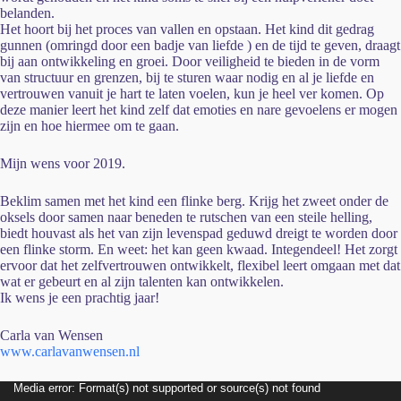
belanden.
Het hoort bij het proces van vallen en opstaan. Het kind dit gedrag
gunnen (omringd door een badje van liefde ) en de tijd te geven, draagt
bij aan ontwikkeling en groei. Door veiligheid te bieden in de vorm
van structuur en grenzen, bij te sturen waar nodig en al je liefde en
vertrouwen vanuit je hart te laten voelen, kun je heel ver komen. Op
deze manier leert het kind zelf dat emoties en nare gevoelens er mogen
zijn en hoe hiermee om te gaan.
Mijn wens voor 2019.
Beklim samen met het kind een flinke berg. Krijg het zweet onder de
oksels door samen naar beneden te rutschen van een steile helling,
biedt houvast als het van zijn levenspad geduwd dreigt te worden door
een flinke storm. En weet: het kan geen kwaad. Integendeel! Het zorgt
ervoor dat het zelfvertrouwen ontwikkelt, flexibel leert omgaan met dat
wat er gebeurt en al zijn talenten kan ontwikkelen.
Ik wens je een prachtig jaar!
Carla van Wensen
www.carlavanwensen.nl
Videospeler
Media error: Format(s) not supported or source(s) not found