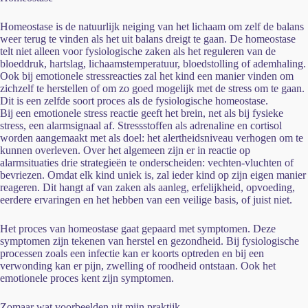
Homeostase is de natuurlijk neiging van het lichaam om zelf de balans
weer terug te vinden als het uit balans dreigt te gaan. De homeostase
telt niet alleen voor fysiologische zaken als het reguleren van de
bloeddruk, hartslag, lichaamstemperatuur, bloedstolling of ademhaling.
Ook bij emotionele stressreacties zal het kind een manier vinden om
zichzelf te herstellen of om zo goed mogelijk met de stress om te gaan.
Dit is een zelfde soort proces als de fysiologische homeostase.
Bij een emotionele stress reactie geeft het brein, net als bij fysieke
stress, een alarmsignaal af. Stressstoffen als adrenaline en cortisol
worden aangemaakt met als doel: het alertheidsniveau verhogen om te
kunnen overleven. Over het algemeen zijn er in reactie op
alarmsituaties drie strategieën te onderscheiden: vechten-vluchten of
bevriezen. Omdat elk kind uniek is, zal ieder kind op zijn eigen manier
reageren. Dit hangt af van zaken als aanleg, erfelijkheid, opvoeding,
eerdere ervaringen en het hebben van een veilige basis, of juist niet.
Het proces van homeostase gaat gepaard met symptomen. Deze
symptomen zijn tekenen van herstel en gezondheid. Bij fysiologische
processen zoals een infectie kan er koorts optreden en bij een
verwonding kan er pijn, zwelling of roodheid ontstaan. Ook het
emotionele proces kent zijn symptomen.
Zomaar wat voorbeelden uit mijn praktijk