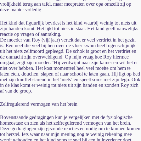
vrolijkheid terug aan tafel, maar meepraten over opa omzeilt zij op
deze manier volledig.
Het kind dat figuurlijk bevriest is het kind waarbij weinig tot niets uit
zijn handen komt. Het lijkt tot niets in staat. Het kind geeft nauwelijks
reactie op vragen of aanraking.
De moeder van Roy (vijf jaar) vertelt dat er veel verdriet in het gezin
is. Een neef die veel bij hen over de vloer kwam heeft ogenschijnlijk
uit het niets zelfmoord gepleegd. De schok is groot en het verdriet en
de onmacht zijn overweldigend. Op mijn vraag hoe Roy hiermee
omgaat, zegt zijn moeder: ‘Hij verdwijnt naar zijn kamer en wil het er
niet over hebben. Het kost momenteel heel veel moeite om hem te
laten eten, douchen, slapen of naar school te laten gaan. Hij ligt op bed
met zijn knuffel starend in het ‘niets’.en speelt soms met zijn lego. Ook
in de klas komt er weinig tot niets uit zijn handen en zondert Roy zich
af van de groep.
Zelfregulerend vermogen van het brein
Bovenstaande gedragingen kun je vergelijken met de fysiologische
homeostase en zien als het zelfregulerend vermogen van het brein.
Deze gedragingen zijn gezonde reacties en nodig om te kunnen komen
tot herstel. Iets waar naar mijn mening nog te weinig rekening mee
wordt gehouden en het kind soms te snel bij een hulpverlener doet