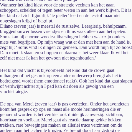
Wanneer het kind kiest voor de strategie vechten kan het gaan
schoppen, schelden of tegen beter weten in aan het werk blijven. Dit is
het kind dat zich figuurlijk ‘te pletter’ leert en de lesstof maar niet
opgeslagen krijgt of begrijpt.
Dilano (zeven jaar) is meestal de rust zelve. Leergierig, behulpzaam,
bruggenbouwer tussen vriendjes en thuis vaak alleen aan het spelen.
Soms kan hij enorme woede-uitbarstingen hebben waar zijn ouders
niets van begrijpen. Op mijn vraag wat er dan met hem aan de hand is,
zegt hij: ‘Soms vind ik dingen zo gemeen. Dan wordt mijn lijf zo boos!
Dan moet ik slaan en schoppen en daarna is het weer klaar. Ik wil het
zelf niet maar ik kan het gewoon niet tegenhouden.’
Het kind dat vlucht is bijvoorbeeld het kind dat de clown gaat
uithangen of het gesprek op een ander onderwerp brengt als het te
bedreigend wordt (hem emotioneel raakt). Ook het kind dat gaat slapen
of verdwijnt achter zijn I-pad kan dit doen als gevolg van een
vluchtstrategie.
De opa van Merel (zeven jaar) is pas overleden. Onder het avondeten
komt het gesprek op opa en naast alle mooie herinneringen die er
genoemd worden is het verdriet ook duidelijk aanwezig: zichtbaar,
hoorbaar en voelbaar. Merel gaat als reactie daarop gekke bekken
trekken, rare bewegingen maken en allerlei trucs verzinnen om de
anderen aan het lachen te krijgen. Ze brengt door haar gedrag de