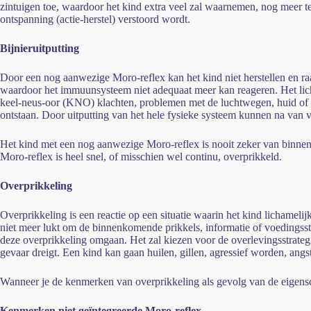
zintuigen toe, waardoor het kind extra veel zal waarnemen, nog meer t
ontspanning (actie-herstel) verstoord wordt.
Bijnieruitputting
Door een nog aanwezige Moro-reflex kan het kind niet herstellen en ra
waardoor het immuunsysteem niet adequaat meer kan reageren. Het lic
keel-neus-oor (KNO) klachten, problemen met de luchtwegen, huid of r
ontstaan. Door uitputting van het hele fysieke systeem kunnen na van v
Het kind met een nog aanwezige Moro-reflex is nooit zeker van binnenu
Moro-reflex is heel snel, of misschien wel continu, overprikkeld.
Overprikkeling
Overprikkeling is een reactie op een situatie waarin het kind lichamelijk
niet meer lukt om de binnenkomende prikkels, informatie of voedingsst
deze overprikkeling omgaan. Het zal kiezen voor de overlevingsstrateg
gevaar dreigt. Een kind kan gaan huilen, gillen, agressief worden, angs
Wanneer je de kenmerken van overprikkeling als gevolg van de eigensc
Kenmerken niet geïntegreerde Moro-reflex