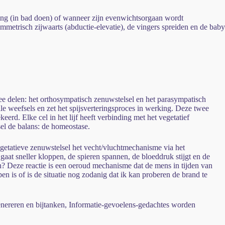
ering (in bad doen) of wanneer zijn evenwichtsorgaan wordt
metrisch zijwaarts (abductie-elevatie), de vingers spreiden en de baby
e delen: het orthosympatisch zenuwstelsel en het parasympatisch
le weefsels en zet het spijsverteringsproces in werking. Deze twee
rd. Elke cel in het lijf heeft verbinding met het vegetatief
sel de balans: de homeostase.
egetatieve zenuwstelsel het vecht/vluchtmechanisme via het
gaat sneller kloppen, de spieren spannen, de bloeddruk stijgt en de
en? Deze reactie is een oeroud mechanisme dat de mens in tijden van
pen is of is de situatie nog zodanig dat ik kan proberen de brand te
genereren en bijtanken, Informatie-gevoelens-gedachtes worden