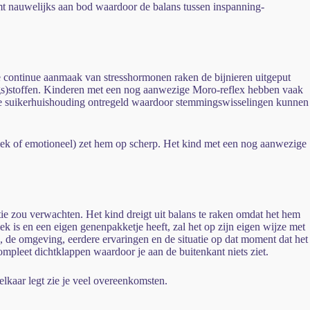
omt nauwelijks aan bod waardoor de balans tussen inspanning-
de continue aanmaak van stresshormonen raken de bijnieren uitgeput
gs)stoffen. Kinderen met een nog aanwezige Moro-reflex hebben vaak
 de suikerhuishouding ontregeld waardoor stemmingswisselingen kunnen
ysiek of emotioneel) zet hem op scherp. Het kind met een nog aanwezige
tuatie zou verwachten. Het kind dreigt uit balans te raken omdat het hem
 is en een eigen genenpakketje heeft, zal het op zijn eigen wijze met
, de omgeving, eerdere ervaringen en de situatie op dat moment dat het
ompleet dichtklappen waardoor je aan de buitenkant niets ziet.
lkaar legt zie je veel overeenkomsten.