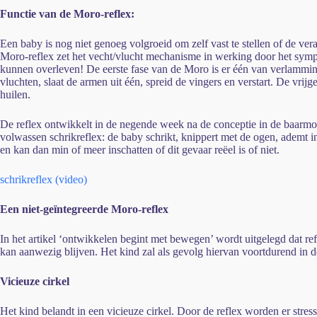
Functie van de Moro-reflex:
Een baby is nog niet genoeg volgroeid om zelf vast te stellen of de v
Moro-reflex zet het vecht/vlucht mechanisme in werking door het sympat
kunnen overleven! De eerste fase van de Moro is er één van verlamming
vluchten, slaat de armen uit één, spreid de vingers en verstart. De vri
huilen.
De reflex ontwikkelt in de negende week na de conceptie in de baar
volwassen schrikreflex: de baby schrikt, knippert met de ogen, ademt 
en kan dan min of meer inschatten of dit gevaar reëel is of niet.
schrikreflex (video)
Een niet-geïntegreerde Moro-reflex
In het artikel ‘ontwikkelen begint met bewegen’ wordt uitgelegd dat re
kan aanwezig blijven. Het kind zal als gevolg hiervan voortdurend in de
Vicieuze cirkel
Het kind belandt in een vicieuze cirkel. Door de reflex worden er st