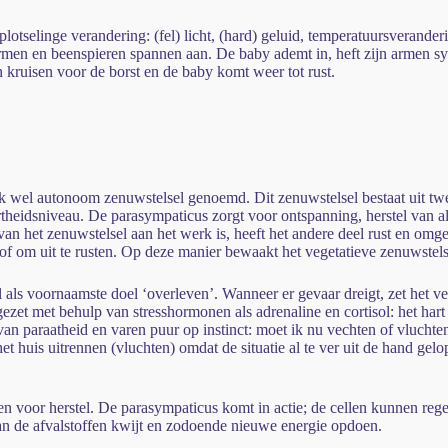
lotselinge verandering: (fel) licht, (hard) geluid, temperatuursverand
rmen en beenspieren spannen aan. De baby ademt in, heft zijn armen sym
n kruisen voor de borst en de baby komt weer tot rust.
k wel autonoom zenuwstelsel genoemd. Dit zenuwstelsel bestaat uit twe
theidsniveau. De parasympaticus zorgt voor ontspanning, herstel van al
het zenuwstelsel aan het werk is, heeft het andere deel rust en omgekee
 of om uit te rusten. Op deze manier bewaakt het vegetatieve zenuwstel
 als voornaamste doel ‘overleven’. Wanneer er gevaar dreigt, zet het v
zet met behulp van stresshormonen als adrenaline en cortisol: het hart 
van paraatheid en varen puur op instinct: moet ik nu vechten of vlucht
et huis uitrennen (vluchten) omdat de situatie al te ver uit de hand gelo
gen voor herstel. De parasympaticus komt in actie; de cellen kunnen re
kan de afvalstoffen kwijt en zodoende nieuwe energie opdoen.