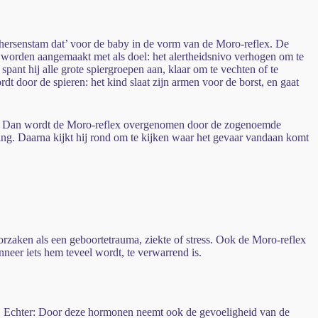
e hersenstam dat’ voor de baby in de vorm van de Moro-reflex. De
ol worden aangemaakt met als doel: het alertheidsnivo verhogen om te
ant hij alle grote spiergroepen aan, klaar om te vechten of te
dt door de spieren: het kind slaat zijn armen voor de borst, en gaat
rd. Dan wordt de Moro-reflex overgenomen door de zogenoemde
ing. Daarna kijkt hij rond om te kijken waar het gevaar vandaan komt
orzaken als een geboortetrauma, ziekte of stress. Ook de Moro-reflex
nneer iets hem teveel wordt, te verwarrend is.
r. Echter: Door deze hormonen neemt ook de gevoeligheid van de