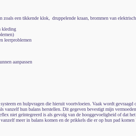
zoals een tikkende klok, druppelende kraan, brommen van elektrisch
 kleding
blemen)
en leerproblemen
kunnen aanpassen
g systeem en hulpvragen die hieruit voortvloeien. Vaak wordt gevraagd of
als vanzelf hun balans herstellen. Dit gegeven bevestigt mijn vermoede
reflex niet geïntegreerd is als gevolg van de hooggevoeligheid of dat 
 als vanzelf meer in balans komen en de prikkels die er op hun pad kome