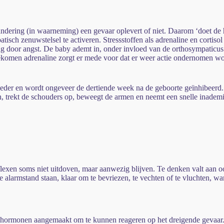
erandering (in waarneming) een gevaar oplevert of niet. Daarom ‘doet d
isch zenuwstelsel te activeren. Stressstoffen als adrenaline en cortis
 door angst. De baby ademt in, onder invloed van de orthosympaticus sp
jgekomen adrenaline zorgt er mede voor dat er weer actie ondernomen wor
moeder en wordt ongeveer de dertiende week na de geboorte geïnhibee
in, trekt de schouders op, beweegt de armen en neemt een snelle inadem
flexen soms niet uitdoven, maar aanwezig blijven. Te denken valt aan o
 alarmstand staan, klaar om te bevriezen, te vechten of te vluchten, wa
resshormonen aangemaakt om te kunnen reageren op het dreigende gevaa