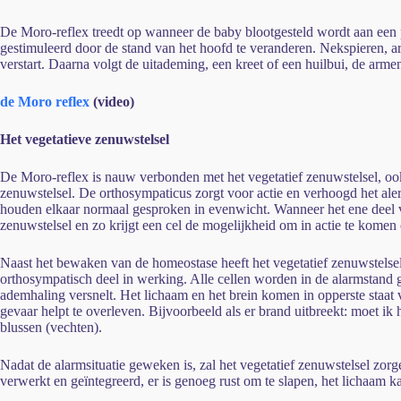
De Moro-reflex treedt op wanneer de baby blootgesteld wordt aan een p
gestimuleerd door de stand van het hoofd te veranderen. Nekspieren, a
verstart. Daarna volgt de uitademing, een kreet of een huilbui, de arme
de Moro reflex
(video)
Het vegetatieve zenuwstelsel
De Moro-reflex is nauw verbonden met het vegetatief zenuwstelsel, oo
zenuwstelsel. De orthosympaticus zorgt voor actie en verhoogd het aler
houden elkaar normaal gesproken in evenwicht. Wanneer het ene deel van 
zenuwstelsel en zo krijgt een cel de mogelijkheid om in actie te komen
Naast het bewaken van de homeostase heeft het vegetatief zenuwstelsel
orthosympatisch deel in werking. Alle cellen worden in de alarmstand ge
ademhaling versnelt. Het lichaam en het brein komen in opperste staat 
gevaar helpt te overleven. Bijvoorbeeld als er brand uitbreekt: moet ik h
blussen (vechten).
Nadat de alarmsituatie geweken is, zal het vegetatief zenuwstelsel zor
verwerkt en geïntegreerd, er is genoeg rust om te slapen, het lichaam 