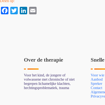
Delen op:
Fa
T
Li
E
ce
wi
nk
m
bo
tte
ed
ail
ok
r
In
Over de therapie
Snelle
Voor het kind, de jongere of
Voor wie
volwassene met chronische of niet
Aanbod
begrepen lichamelijke klachten,
Spreker
hechtingsproblematiek, trauma
Contact
Algemene
Privacyve