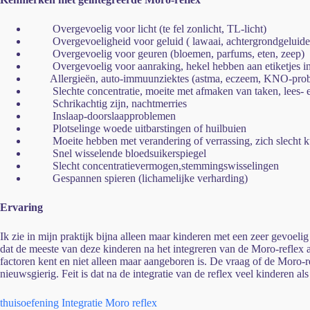
Overgevoelig voor licht (te fel zonlicht, TL-licht)
Overgevoeligheid voor geluid ( lawaai, achtergrondgeluiden 
Overgevoelig voor geuren (bloemen, parfums, eten, zeep)
Overgevoelig voor aanraking, hekel hebben aan etiketjes in
Allergieën, auto-immuunziektes (astma, eczeem, KNO-pro
Slechte concentratie, moeite met afmaken van taken, lees- 
Schrikachtig zijn, nachtmerries
Inslaap-doorslaapproblemen
Plotselinge woede uitbarstingen of huilbuien
Moeite hebben met verandering of verrassing, zich slecht 
Snel wisselende bloedsuikerspiegel
Slecht concentratievermogen,stemmingswisselingen
Gespannen spieren (lichamelijke verharding)
Ervaring
Ik zie in mijn praktijk bijna alleen maar kinderen met een zeer gevoeli
dat de meeste van deze kinderen na het integreren van de Moro-reflex 
factoren kent en niet alleen maar aangeboren is. De vraag of de Moro-
nieuwsgierig. Feit is dat na de integratie van de reflex veel kinderen
thuisoefening Integratie Moro reflex