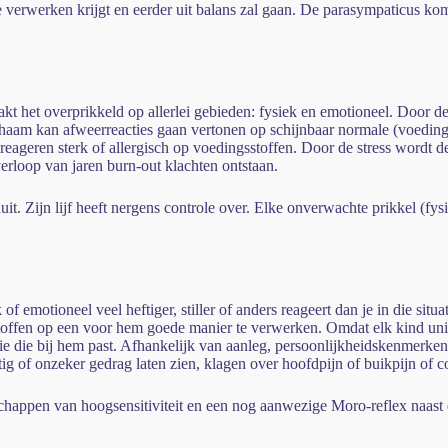
e verwerken krijgt en eerder uit balans zal gaan. De parasympaticus k
akt het overprikkeld op allerlei gebieden: fysiek en emotioneel. Door 
haam kan afweerreacties gaan vertonen op schijnbaar normale (voedin
eageren sterk of allergisch op voedingsstoffen. Door de stress wordt
erloop van jaren burn-out klachten ontstaan.
it. Zijn lijf heeft nergens controle over. Elke onverwachte prikkel (f
 of emotioneel veel heftiger, stiller of anders reageert dan je in die si
offen op een voor hem goede manier te verwerken. Omdat elk kind uniek
ie die bij hem past. Afhankelijk van aanleg, persoonlijkheidskenmerken
tig of onzeker gedrag laten zien, klagen over hoofdpijn of buikpijn of c
happen van hoogsensitiviteit en een nog aanwezige Moro-reflex naast e