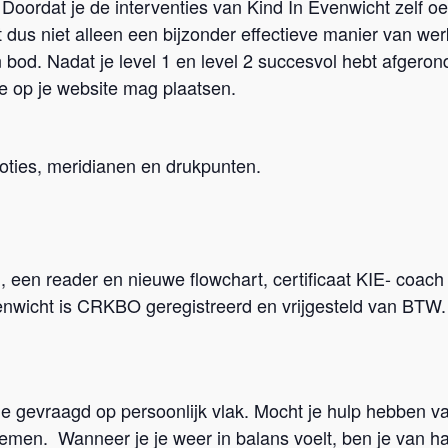
ordat je de interventies van Kind In Evenwicht zelf oefe
t dus niet alleen een bijzonder effectieve manier van wer
od. Nadat je level 1 en level 2 succesvol hebt afgerond
e op je website mag plaatsen.
ties, meridianen en drukpunten.
ch, een reader en nieuwe flowchart, certificaat KIE- coa
enwicht is CRKBO geregistreerd en vrijgesteld van BTW
e gevraagd op persoonlijk vlak. Mocht je hulp hebben v
emen. Wanneer je je weer in balans voelt, ben je van h