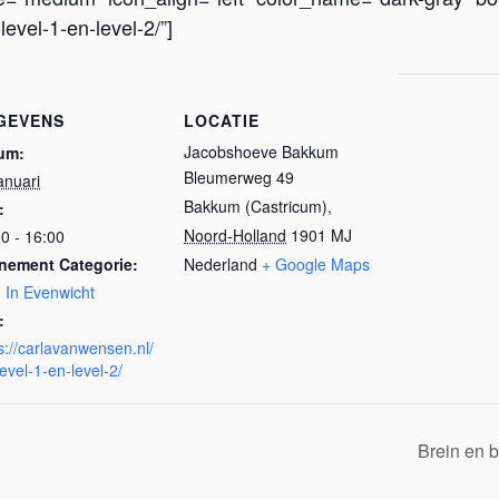
level-1-en-level-2/”]
GEVENS
LOCATIE
Jacobshoeve Bakkum
um:
Bleumerweg 49
anuari
Bakkum (Castricum)
,
:
Noord-Holland
1901 MJ
0 - 16:00
nement Categorie:
Nederland
+ Google Maps
 In Evenwicht
:
s://carlavanwensen.nl/
level-1-en-level-2/
Brein en 