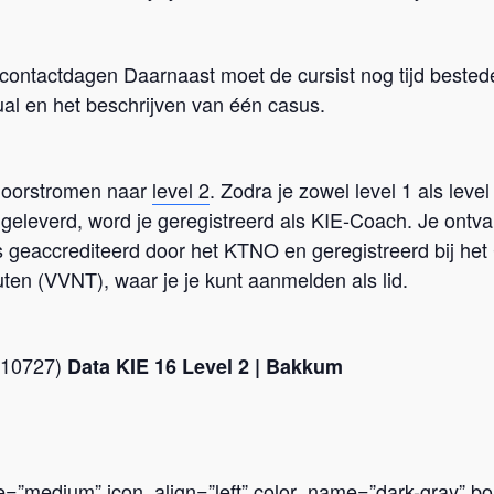
 contactdagen Daarnaast moet de cursist nog tijd bestede
al en het beschrijven van één casus.
 doorstromen naar
level 2
. Zodra je zowel level 1 als lev
eleverd, word je geregistreerd als KIE-Coach. Je ontvan
s geaccrediteerd door het KTNO en geregistreerd bij het
uten (VVNT), waar je je kunt aanmelden als lid.
K10727)
Data KIE 16 Level 2 | Bakkum
ize=”medium” icon_align=”left” color_name=”dark-gray” bo