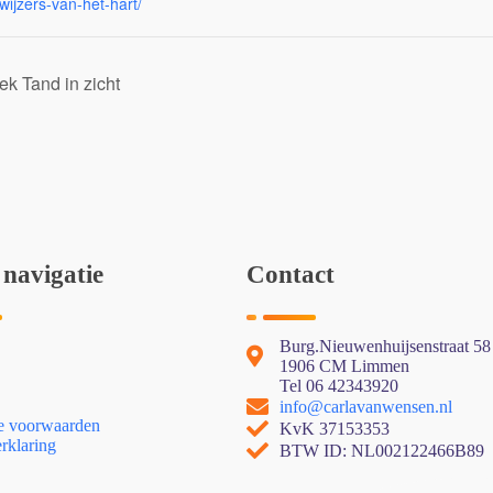
ijzers-van-het-hart/
ek Tand in zicht
 navigatie
Contact
Burg.Nieuwenhuijsenstraat 58
1906 CM Limmen
Tel 06 42343920
info@carlavanwensen.nl
 voorwaarden
KvK 37153353
rklaring
BTW ID: NL002122466B89