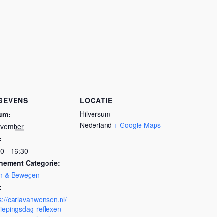
GEVENS
LOCATIE
Hilversum
um:
Nederland
+ Google Maps
ovember
:
0 - 16:30
nement Categorie:
in & Bewegen
:
s://carlavanwensen.nl/
iepingsdag-reflexen-