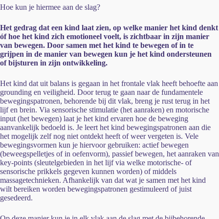
Hoe kun je hiermee aan de slag?
Het gedrag dat een kind laat zien, op welke manier het kind denkt
óf hoe het kind zich emotioneel voelt, is zichtbaar in zijn manier
van bewegen. Door samen met het kind te bewegen of in te
grijpen in de manier van bewegen kun je het kind ondersteunen
of bijsturen in zijn ontwikkeling.
Het kind dat uit balans is gegaan in het frontale vlak heeft behoefte aan
grounding en veiligheid. Door terug te gaan naar de fundamentele
bewegingspatronen, behorende bij dit vlak, breng je rust terug in het
lijf en brein. Via sensorische stimulatie (het aanraken) en motorische
input (het bewegen) laat je het kind ervaren hoe de beweging
aanvankelijk bedoeld is. Je leert het kind bewegingspatronen aan die
het mogelijk zelf nog niet ontdekt heeft of weer vergeten is. Vele
bewegingsvormen kun je hiervoor gebruiken: actief bewegen
(beweegspelletjes of in oefenvorm), passief bewegen, het aanraken van
key-points (sleutelgebieden in het lijf via welke motorische- of
sensorische prikkels gegeven kunnen worden) of middels
massagetechnieken. Afhankelijk van dat wat je samen met het kind
wilt bereiken worden bewegingspatronen gestimuleerd of juist
gesedeerd.
Op deze manier kun je in elk vlak aan de slag met de bijbehorende