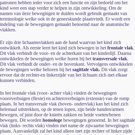
patronen hebben ieder voor zich een functie en zijn bedoeld om het
kind weer een stap verder te helpen in zijn ontwikkeling. Om de
namen van deze bewegingen te duiden wordt gebruik gemaakt van
terminologie welke ook in de geneeskunde plaatsvindt. Er wordt een
indeling van de bewegingen gemaakt benoemd naar de anatomische
vlakken.
Er zijn drie lichaamsvlakken aan de hand waarvan het kind zich
ontwikkelt. Als eerste leert het kind zich bewegen in het
frontale vlak
.
Dit vlak verbindt de voor- en de achterkant van het kinderlijf. Daarna
ontwikkelen de bewegingen welke horen bij het
transversale vlak
.
Dit vlak verbindt de onder- en de bovenkant. Vervolgens ontwikkelen
de bewegingen welke behoren bij het
sagittale vlak.
Dit vlak zorgt
ervoor dat de rechter-en linkerzijde van het lichaam zich met elkaar
kunnen verbinden.
In het frontale vlak (voor- achter vlak) vinden de bewegingen
vooroverbuigen (flexie) en achteroverbuigen (extensie) van de romp
plaats. In het transversale vlak (boven- ondervlak) kan het kind zich
helemaal uitstrekken, op de tenen lopen, zijn beide handen/armen
bewegen, of juist door de knieën zakken en beide voeten/benen
bewegen. Dit worden
homologe
bewegingen genoemd. In het sagittale
vlak (links- rechts vlak) vinden met name de zijwaartse bewegingen
plaats. Aanvankelijk zal het kind alleen met zijn rechter of linker zijde