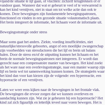
vijand/de situatie te lijf gaan, of vluchten: zichzelf terugtrekken of er
vandoor gaan. Wanneer dat wat er gebeurt te veel of te verwarrend is
kan het kind verstijven, niet in staat om tot welke actie dan ook te
komen. Deze bewegingen zijn fundamentele bewegingspatronen,
functioneel en vinden in een gezonde situatie volautomatisch plaats.
Het brein integreert de informatie, het lichaam voert de informatie uit.
Bewegingsstrategie onder stress
Maar soms gaat het anders. Ziekte, voeding insufficiënties, niet
natuurlijke/stressvolle geboortes, angst of een moeilijke zwangerschap
zijn voorbeelden van stressfactoren die het lijf en brein uit balans
halen. Door de stress en/of de uitputting kunnen het lichaam en het
brein de normale bewegingspatronen niet integreren. Er wordt dan
gezocht naar een compensatoire manier van bewegen. Het kind zoekt
als het ware naar een overlevingsstrategie, naar een manier waarop zijn
lijf en brein wel tot samenwerking kunnen komen. De strategieën waar
het kind dan voor kan kiezen zijn de volgende: een hyperreactie, een
hyporeactie of een verstijven.
Laten we weer eens kijken naar de bewegingen in het frontale vlak.
De bewegingen die ervoor zorgen dat we kunnen overleven en
aandachtig kunnen zijn. Wat zie je gebeuren bij een hyperreactie? Het
kind zal zich figuurlijk en letterlijk teveel naar voren bewegen. Het is