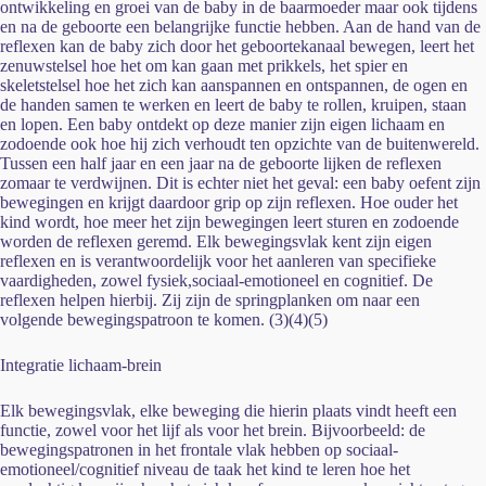
ontwikkeling en groei van de baby in de baarmoeder maar ook tijdens
en na de geboorte een belangrijke functie hebben. Aan de hand van de
reflexen kan de baby zich door het geboortekanaal bewegen, leert het
zenuwstelsel hoe het om kan gaan met prikkels, het spier en
skeletstelsel hoe het zich kan aanspannen en ontspannen, de ogen en
de handen samen te werken en leert de baby te rollen, kruipen, staan
en lopen. Een baby ontdekt op deze manier zijn eigen lichaam en
zodoende ook hoe hij zich verhoudt ten opzichte van de buitenwereld.
Tussen een half jaar en een jaar na de geboorte lijken de reflexen
zomaar te verdwijnen. Dit is echter niet het geval: een baby oefent zijn
bewegingen en krijgt daardoor grip op zijn reflexen. Hoe ouder het
kind wordt, hoe meer het zijn bewegingen leert sturen en zodoende
worden de reflexen geremd. Elk bewegingsvlak kent zijn eigen
reflexen en is verantwoordelijk voor het aanleren van specifieke
vaardigheden, zowel fysiek,sociaal-emotioneel en cognitief. De
reflexen helpen hierbij. Zij zijn de springplanken om naar een
volgende bewegingspatroon te komen. (3)(4)(5)
Integratie lichaam-brein
Elk bewegingsvlak, elke beweging die hierin plaats vindt heeft een
functie, zowel voor het lijf als voor het brein. Bijvoorbeeld: de
bewegingspatronen in het frontale vlak hebben op sociaal-
emotioneel/cognitief niveau de taak het kind te leren hoe het