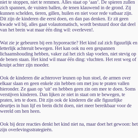
niet te stoppen, niet te remmen. Alles staat op ‘aan’. De spieren zullen
zich spannen, de vuisten ballen, de tenen klauwend in de grond. Zij
kunnen schelden, tieren, gillen, huilen en niet voor rede vatbaar zijn.
Dit zijn de kinderen die eerst doen, en dan pas denken. Er zit geen
kwade wil bij, alles gaat volautomatisch, wordt bestuurd door dat deel
van het brein wat maar één ding wil: overleven!.
Wat zie je gebeuren bij een hyporeactie? Het kind zal zich figuurlijk en
letterlijk achteruit bewegen. Het kan ook nu een gespannen
lichaamshouding hebben, vaker zal het zich slap voelen, niet stevig op
de benen staan. Het kind wil maar één ding: vluchten. Het rent weg of
kruipt achter zijn moeder.
Ook de kinderen die achterover leunen op hun stoel, de armen over
elkaar slaan en geen enkele zin hebben om met jou te praten vallen
hieronder. Ze gaan op ‘uit’ en hebben geen zin om mee te doen. Soms
verstijven kinderen. Dan lijken ze niet in staat om te bewegen, te
praten, iets te doen. Dit zijn ook de kinderen die alle figuurlijke
deurtjes in hun lijf en brein dicht doen, niet meer bereikbaar voor de
wereld om hen heen.
Ook bij deze reacties denkt het kind niet na, maar doet het gewoon: het
zijn overlevingsstrategieën.