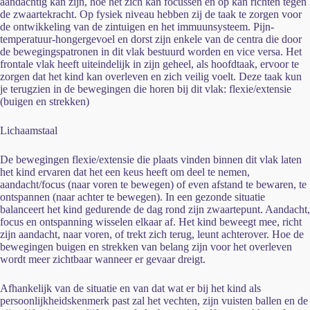
aandachtig kan zijn, hoe het zich kan focussen en op kan richten tegen
de zwaartekracht. Op fysiek niveau hebben zij de taak te zorgen voor
de ontwikkeling van de zintuigen en het immuunsysteem. Pijn-
temperatuur-hongergevoel en dorst zijn enkele van de centra die door
de bewegingspatronen in dit vlak bestuurd worden en vice versa. Het
frontale vlak heeft uiteindelijk in zijn geheel, als hoofdtaak, ervoor te
zorgen dat het kind kan overleven en zich veilig voelt. Deze taak kun
je terugzien in de bewegingen die horen bij dit vlak: flexie/extensie
(buigen en strekken)
Lichaamstaal
De bewegingen flexie/extensie die plaats vinden binnen dit vlak laten
het kind ervaren dat het een keus heeft om deel te nemen,
aandacht/focus (naar voren te bewegen) of even afstand te bewaren, te
ontspannen (naar achter te bewegen). In een gezonde situatie
balanceert het kind gedurende de dag rond zijn zwaartepunt. Aandacht,
focus en ontspanning wisselen elkaar af. Het kind beweegt mee, richt
zijn aandacht, naar voren, of trekt zich terug, leunt achterover. Hoe de
bewegingen buigen en strekken van belang zijn voor het overleven
wordt meer zichtbaar wanneer er gevaar dreigt.
Afhankelijk van de situatie en van dat wat er bij het kind als
persoonlijkheidskenmerk past zal het vechten, zijn vuisten ballen en de