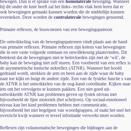
bewegen. Dan is er sprake van een
homolaterale
beweging. Wanneer
hij dit onder de knie heeft zal het links- rechts vlak hem leren dat er
ook bewegingen gemaakt kunnen worden die de middellijn kunnen
oversteken. Deze worden de
contralaterale
bewegingen genoemd.
Primaire reflexen, de bouwstenen van een bewegingspatroon
De ontwikkeling van de bewegingspatronen vindt plaats aan de hand
van primaire reflexen. Primaire reflexen zijn ketens van bewegingen
die in een vaste volgorde ontstaan en onwillekeurig plaatsvinden. Dit
betekent dat de bewegingen niet te beïnvloeden zijn met de ‘wil’, de
baby kan de beweging niet zelf sturen. Een voorbeeld van een reflex is
de asymmetrische tonische nekreflex (ATNR). Wanneer het hoofd
gedraaid wordt, strekken de arm en been aan de zijde waar de baby
naar toe kijkt en buigt de andere zijde. Een van de fysieke functie s van
de ATNR is het ontwikkelen van de oog-hand coördinatie. Kijken naar
iets om het vervolgens te kunnen pakken. Een niet goed uit-
ontwikkelde ATNR kan problemen geven op fysiek niveau met
bijvoorbeeld de fijne motoriek (het schrijven). Op sociaal-emotioneel
niveau kan het kind problemen hebben met communicatie,
bijvoorbeeld het niet begrijpen van woordgrappen, of raakt het snel het
overzicht kwijt wanneer er teveel informatie verwerkt moet worden.
Reflexen zijn volautomatische bewegingen die bijdragen aan de