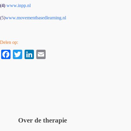
(4)
www.inpp.nl
(5)
www.movementbasedlearning.nl
Delen op:
Fa
T
Li
E
ce
wi
nk
m
bo
tte
ed
ail
ok
r
In
Over de therapie